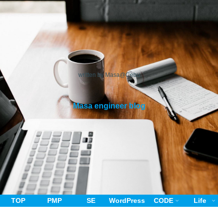
written by Masa@Cebu
Masa engineer blog
TOP
PMP
SE
WordPress
CODE
Life