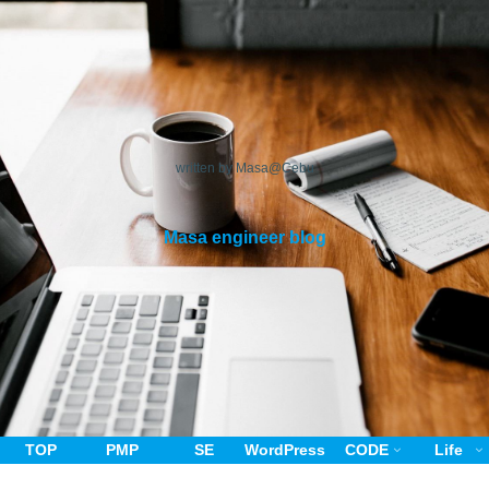
written by Masa@Cebu
Masa engineer blog
TOP
PMP
SE
WordPress
CODE
Life